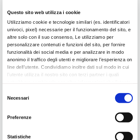
tradizionali, come Ningyo (bambole giapponesi), kimono,
opere di Shodō (calligrafia), origami, Chadō (cerimonia del tè).
Questo sito web utilizza i cookie
ORARI: martedì, giovedì, sabato e domenica dalle 10 alle
Utilizziamo cookie e tecnologie similari (es. identificatori
12.30 e dalle 15.30 alle 19.30; mercoledì e venerdì dalle 15.30
univoci, pixel) necessarie per il funzionamento del sito, e
alle 19.30; visite guidate su appuntamento.
altre solo con il suo consenso, Le utilizziamo per
Maggiori informazioni su
www.viart.it
personalizzare contenuti e funzioni del sito, per fornire
funzionalità dei social media e per analizzare in modo
Vicenza
anonimo il traffico degli utenti e migliorare l’esperienza on
line dell’utente. Condividiamo inoltre dati sul modo in cui
l'utente utilizza il nostro sito con terzi partner i quali
potrebbero combinarle con altre informazioni che l’utente
ha fornito loro o che hanno raccolto dal suo utilizzo dei
Ultime news
Selezione
loro servizi, per finalità pubblicitarie creando elenchi di
Necessari
del
segmenti di pubblico per fornire annunci sui social media
consenso
e su internet anche connessi a preferenze e
Preferenze
comportamenti degli utenti. Lei può dare, rifiutare o
modificare il consenso in ogni momento, con riferimento
a tutti i cookie di una certa categoria, o ad alcuni di essi,
Statistiche