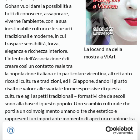
Gohan vuol dare la possibilità a
tutti di conoscere, assaporare,
viverne l’ambiente, con la sua
inestimabile cultura e le sue arti
tradizionali e moderne, in cui
traspare sensibilità, forza,
La locandina della
eleganza e ricchezza interiore.
mostra a ViArt
L’intento dell’Associazione è di
creare così un contatto reale tra
la popolazione italiana e in particolare vicentina, altrettanto
ricca di cultura e tradizioni, ed il Giappone, dando il giusto
risalto e valore alle svariate forme espressive di questa
cultura e agli aspetti tradizionali – formativi che da secoli
sono alla base di questo popolo. Uno scambio culturale che
porti a un coinvolgimento umano oltre che estetico e
rappresenti un importante momento di apertura e unione tra
i popoli. Nella Sala del Capitolo, mostra dedicata a materiali e
oggettistica proprie di arti tradizionali e produzioni artistiche